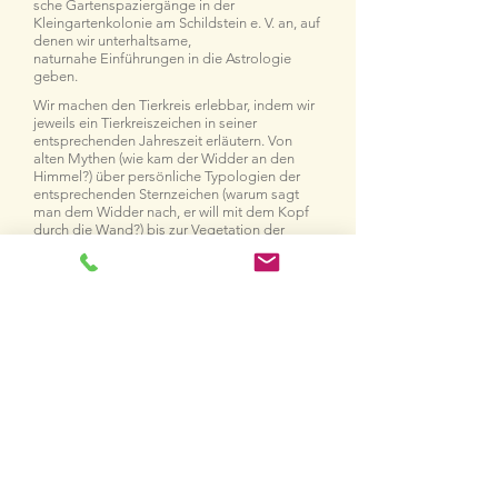
sche Gartenspaziergänge in der
Kleingartenkolonie am Schildstein e. V. an, auf
denen wir unterhaltsame,
naturnahe Einführungen in die Astrologie
geben.
Wir machen den Tierkreis erlebbar, indem wir
jeweils ein Tierkreiszeichen in seiner
entsprechenden Jahreszeit erläutern. Von
alten Mythen (wie kam der Widder an den
Himmel?) über persönliche Typologien der
entsprechenden Sternzeichen (warum sagt
man dem Widder nach, er will mit dem Kopf
durch die Wand?) bis zur Vegetation der
jeweiligen Phase (welche Pflanzen ordnet man
welchem Tierkreiszeichen zu?) lassen wir
nichts unerwähnt, was Himmel und Erde näher
zusammenbringt. Nicht zuletzt unsere
musikalische Einstimmung auf das jeweilige
Sternzeichen und unsere richtig guten Kuchen
machen diese Führungen zu einem
besonderen Erlebnis.
Neugierig? Dann lassen Sie sich in unseren
Verteiler aufnehmen, eine Mail mit dem
Stichwort „Sternengärtnerinnen“
an
sternenleserin@gmx.net
reicht aus!
In diesem Jahr bremsen uns die Corona-